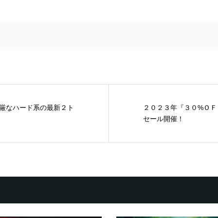
厳なハード系の最新２ト
２０２３年『３０%ＯＦ
セール開催！