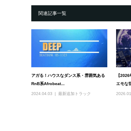
関連記事一覧
アガる！ハウスなダンス系・雰囲気ある
【202
RnB系Afrobeat...
エモな世
2024.04.03
最新追加トラック
2026.01