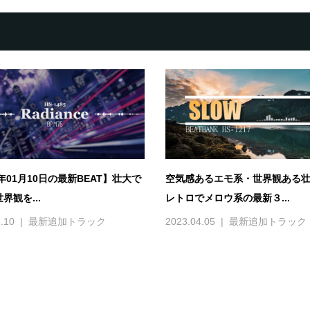
6年01月10日の最新BEAT】壮大で
空気感あるエモ系・世界観ある
界観を...
レトロでメロウ系の最新３...
.10
最新追加トラック
2023.04.05
最新追加トラック