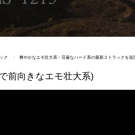
ック
爽やかなエモ壮大系・荘厳なハード系の最新２トラックを追
やかで前向きなエモ壮大系)