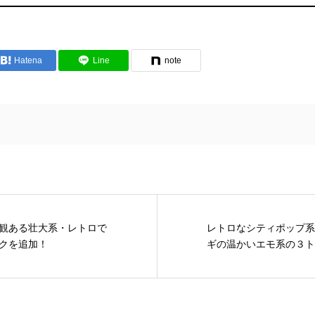
Hatena
Line
note
観ある壮大系・レトロで
レトロなシティポップ系・
クを追加！
ギの温かいエモ系の３トラ