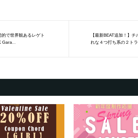
幻想的で世界観あるレゲト
【最新BEAT追加！】チ
ra...
れな４つ打ち系の２トラッ