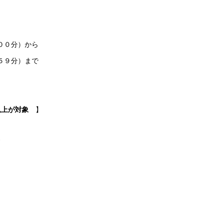
００分）から
５９分）まで
以上が対象
】
ド