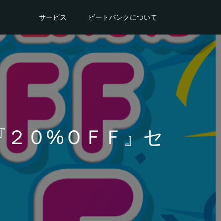
サービス
ビートバンクについて
『２０%ＯＦＦ』セ