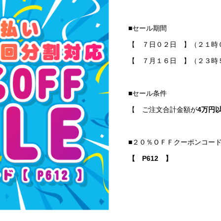
■セール期間
【 ７日０２日 】（２１時
【 ７月１６日 】（２３時
■セール条件
【 ご注文合計金額が
4万円
■２０％ＯＦＦクーポンコー
【 P612 】