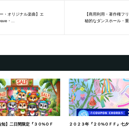
ー・オリジナル楽曲】エ
【商用利用・著作権フリ
ve・...
秘的なダンスホール・重く
告知】二日間限定『３０%ＯＦ
２０２３年『２０%ＯＦＦ』七夕