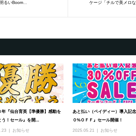
いBoom...
ケージ「チルで美メロな切
３年『仙台育英【準優勝】感動を
あと払い（ペイディー）導入記
う！セール』を開...
０%ＯＦＦ』セール開催！
.23
お知らせ
2025.05.21
お知らせ