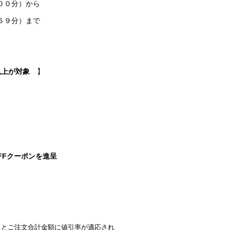
００分）から
５９分）まで
以上が対象
】
ド
OFFクーポンを進呈
るとご注文合計金額に値引率が適応され