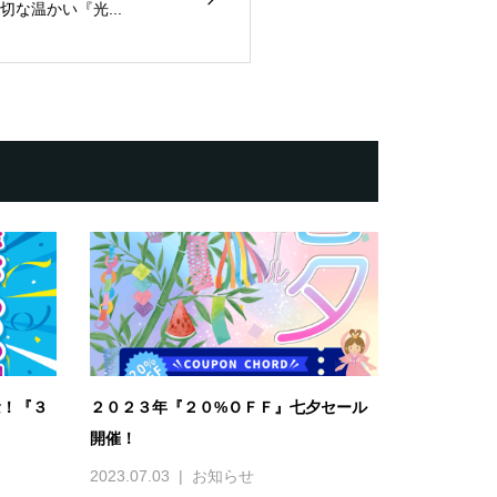
な温かい『光...
念！『３
２０２３年『２０%ＯＦＦ』七夕セール
開催！
2023.07.03
お知らせ