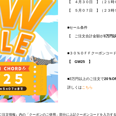
【 ４月３０日 】（２１時
【 ５月０７日 】（２３時
■セール条件
【 ご注文合計金額が
3万円
■３０％ＯＦＦクーポンコー
【 GW25 】
■3万円以上のご注文で
20％
詳しくは
こちら
ご注文情報』内の「クーポンのご使用」部分に上記クーポンコードを入力す